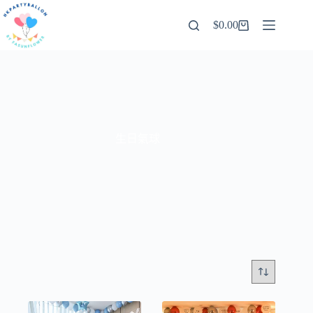
跳
$
0.00
至
購
內
物
容
車
生日氣球