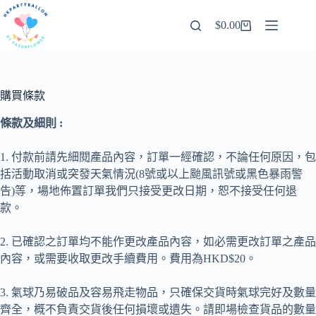
跳
$
0.00
至
購
內
物
容
車
購買條款
條款及細則 :
1. 付款前請先細閱產品內容，訂單一經確認，不論任何原因，包
括活動取消或突發天氣情況(8號或以上颱風訊號或黑色暴雨警
告)等，場地佈置訂單我們只接受更改日期，恕不接受任何退
款。
2. 已確認之訂單均不能作更改產品內容，如必需更改訂單之產品
內容，或需要收取更改手續費用。費用為HKD$20。
3. 氣球乃易破品及容易飛走物品，只確保交貨時氣球完好及數量
齊全，概不負責交貨後任何損壞或遺失。請即場檢查貨品的數量