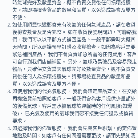
時氣球完好及數量齊全，概不負責交貨後任何損壞或遺
失。請即場檢查貨品的數量和品質，以免造成誤會及雙方
不便。
如使用順豐快遞郵寄未有吹氣的任何氣球產品，請在收貨
後檢查數量及是否完整。 如在收貨後發現問題，可聯絡我
們，我們可以以平郵方式補回產品。一般平郵需時大概四
天時間，所以建議預早訂購及收貨檢查。如因為客戶需要
緊急補回產品， 我們不會負責加急所需的任何費用，客戶
可自行到我們店舖補回。 另外，氣球乃易破品及容易飛走
物品，只確保交貨當天氣球完好及數量齊全，概不負責交
貨後任何人為損壞或遺失。請即場檢查貨品的數量和品
質，以免造成誤會及雙方不便。
如使用我們的代充氣服務， 我們會確定產品齊全，在交給
司機送貨前拍照給客戶，一般我們會為客戶提供少量額外
的後備氣球。客戶需承擔氣球於運輸時的任何風險(如爆
破)， 已充氣及使用的氣球我們恕不接受任何退款或換貨
要求。
如選擇我們的佈置服務， 我們會先與客戶聯繫，約定佈置
地點及時間。如客戶有任何問題需要更改，請預先通知我