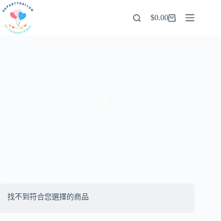
跳
$
0.00
至
購
內
物
容
車
未分類
找不到符合您選擇的商品