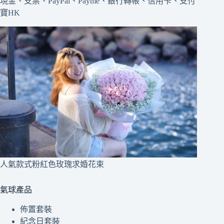
現金、支票、PayPal、Payme、銀行轉帳、信用卡、支付
寶HK
人氣款式粉紅色玫瑰求婚花束
氣球產品
佈置套裝
紀念日套裝