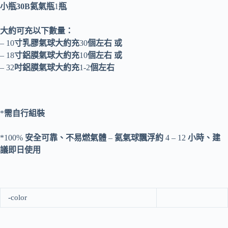
小瓶30B氦氣瓶
1
瓶
大約可充以下數量：
– 10
寸乳膠氣球大約充
30
個左右
或
– 18
寸鋁膜氣球大約充
10
個左右
或
– 32
吋鋁膜氣球大約充
1-2
個左右
*
需自行組裝
*100%
安全可靠、不易燃氣體
–
氦氣球飄浮約
4 – 12
小時、建
議即日使用
-color