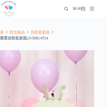
跳
$
0.00
至
購
內
物
容
車
家
附加產品
自助氦氣瓶
實惠自助氦氣瓶(小30B) #554