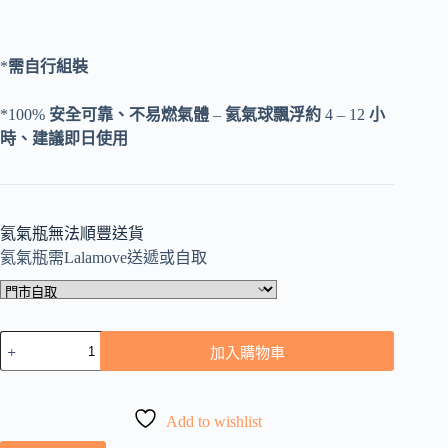
*
需自行組裝
*100%
安全可靠、不易燃氣體
–
氦氣球飄浮約
4 – 12
小
時、建議即日使用
氦氣瓶無法順豐送貨
氦氣瓶需Lalamove送遞或自取
實
加入購物車
惠
自
助
Add to wishlist
氦
氣