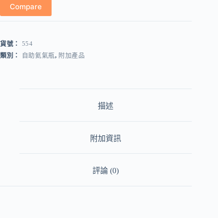
Compare
瓶
(小
30B)
#554
貨號：
554
數
類別：
自助氦氣瓶
,
附加產品
量
描述
附加資訊
評論 (0)