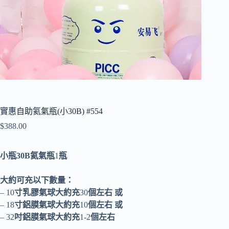
實惠自助氦氣瓶(小30B) #554
$
388.00
小瓶30B氦氣瓶
1
瓶
大約可充以下數量：
– 10
寸乳膠氣球大約充
30
個左右
或
– 18
寸鋁膜氣球大約充
10
個左右
或
– 32
吋鋁膜氣球大約充
1-2
個左右