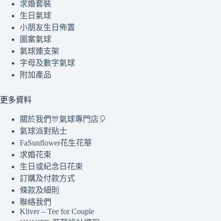
求婚套裝
生日氣球
小朋友生日佈置
圖案氣球
氣球連支架
字母及數字氣球
附加產品
更多資料
關於我們🎊氣球專門店🎈
氣球派對貼士
FaSunflower花生花華
求婚花束
生日或紀念日花束
訂購及付款方式
條款及細則
聯絡我們
Kliver – Tee for Couple