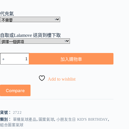
代充氣
自取或Lalamove 送貨到樓下取
小
加入購物車
魚
魚
氣
Add to wishlist
球
組
Compare
合
數
量
貨號：
2722
類別：
單購氣球產品
,
圖案氣球
,
小朋友生日 KID'S BIRTHDAY
,
組合圖案氣球