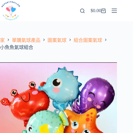
跳
$
0.00
至
購
內
物
容
車
家
單購氣球產品
圖案氣球
組合圖案氣球
小魚魚氣球組合