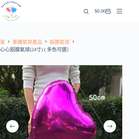
跳
$
0.00
至
購
內
物
容
車
家
單購氣球產品
鋁膜氣球
心心鋁膜氣球(24寸) ( 多色可選）