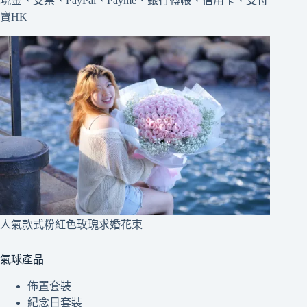
現金、支票、PayPal、Payme、銀行轉帳、信用卡、支付
寶HK
人氣款式粉紅色玫瑰求婚花束
氣球產品
佈置套裝
紀念日套裝