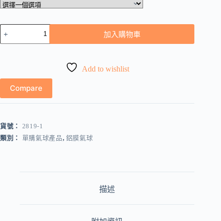
心
加入購物車
心
鋁
膜
Add to wishlist
氣
球
Compare
(24
寸)
(
多
貨號：
2819-1
色
類別：
單購氣球產品
,
鋁膜氣球
可
選）
數
量
描述