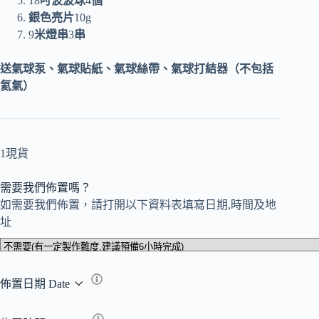
18
吋波波球
4
個
銀色亮片
10g
9
米燈串
3
串
送氣球泵、氣球貼紙、氣球絲帶、氣球打結器（不包括
氦氣）
1現貨
需要我們佈置嗎？
如需要我們佈置，請打開以下資料表填寫日期,時間及地
址
佈置日期 Date