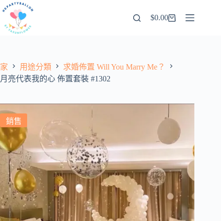
跳
$
0.00
至
購
內
物
容
車
家
用途分類
求婚佈置 Will You Marry Me？
月亮代表我的心 佈置套裝 #1302
銷售