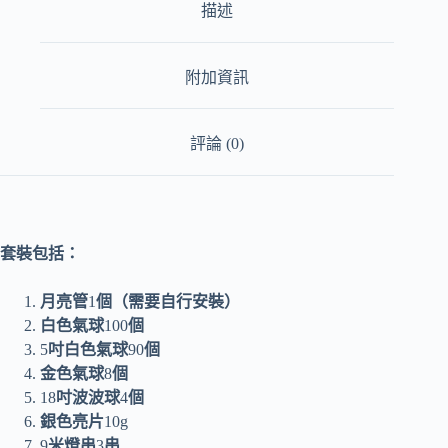
描述
附加資訊
評論 (0)
套裝包括：
月亮管
1
個（需要自行安裝）
白色氣球
100
個
5
吋白色氣球
90
個
金色氣球
8
個
18
吋波波球
4
個
銀色亮片
10g
9
米燈串
3
串