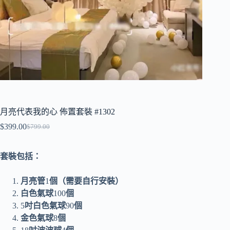
月亮代表我的心 佈置套裝 #1302
$
399.00
$
799.00
原
目
價
前
套裝包括：
為：
價
$799.00。
格
月亮管
1
個（需要自行安裝）
為：
白色氣球
100
個
$399.00。
5
吋白色氣球
90
個
金色氣球
8
個