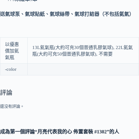
送氣球泵、氣球貼紙、氣球絲帶、氣球打結器（不包括氦氣）
以優惠
13L氦氣瓶(大約可充30個普通乳膠氣球), 22L氦氣
價加氦
瓶(大約可充50個普通乳膠氣球), 不需要
氣瓶
-color
評論
還沒有評論。
成為第一個評論“月亮代表我的心 佈置套裝 #1302”的人