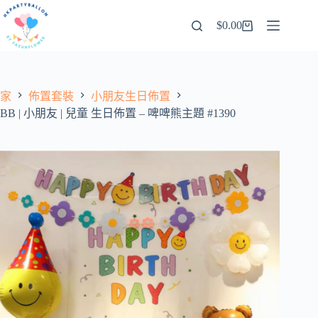
跳
$
0.00
至
購
內
物
容
車
家
佈置套裝
小朋友生日佈置
BB | 小朋友 | 兒童 生日佈置 – 啤啤熊主題 #1390