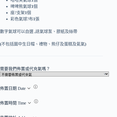
哈哈笑氣球
1
個
啤啤熊氣球
1
個
座?支架
1
個
彩色氣球?布
1
張
數字氣球可以自選
,
送氣球泵、膠紙及絲帶
(
不包括圖中生日帽、禮物、熊仔及蛋糕及氦氣
)
需要我們佈置或代充氣嗎？
佈置日期 Date
佈置時間 Time