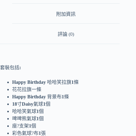
#1390
數
附加資訊
量
評論 (0)
套裝包括
:
Happy Birthday
哈哈笑拉旗
1
條
花花拉旗一條
Happy Birthday
背景布
1
條
18
寸
Daisy
氣球
1
個
哈哈笑氣球
1
個
啤啤熊氣球
1
個
座?支架
1
個
彩色氣球?布
1
張