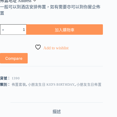
佈置地址 Address
一般可以到酒店安排佈置，如有需要亦可以到你屋企佈
置
BB
加入購物車
|
小
朋
友
Add to wishlist
|
兒
Compare
童
生
日
貨號：
1390
佈
置
類別：
佈置套裝
,
小朋友生日 KID'S BIRTHDAY
,
小朋友生日佈置
-
啤
啤
熊
主
描述
題