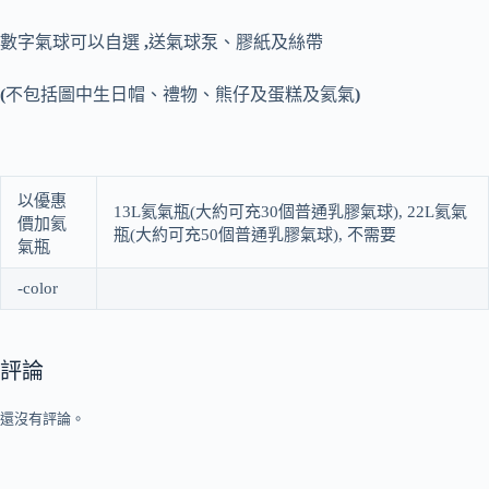
數字氣球可以自選
,
送氣球泵、膠紙及絲帶
(
不包括圖中生日帽、禮物、熊仔及蛋糕及氦氣
)
以優惠
13L氦氣瓶(大約可充30個普通乳膠氣球), 22L氦氣
價加氦
瓶(大約可充50個普通乳膠氣球), 不需要
氣瓶
-color
評論
還沒有評論。