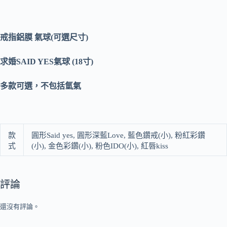
戒指鋁膜 氣球(可選尺寸)
求婚SAID YES氣球 (18寸)
多款可選，不包括氫氣
款
圓形Said yes, 圓形深藍Love, 藍色鑽戒(小), 粉紅彩鑽
式
(小), 金色彩鑽(小), 粉色IDO(小), 紅唇kiss
評論
還沒有評論。