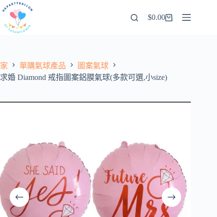
跳
$
0.00
至
購
內
物
容
車
家
單購氣球產品
圖案氣球
求婚 Diamond 戒指圖案鋁膜氣球(多款可選,小size)