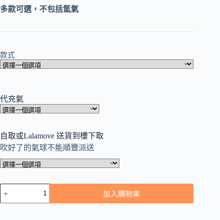
多款可選，不包括氫氣
款式
代充氣
自取或Lalamove 送貨到樓下取
吹好了的氣球不能順豐派送
求
加入購物車
婚
Diamond
戒