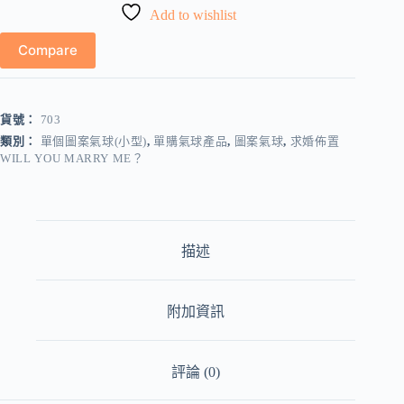
Add to wishlist
指
圖
Compare
案
鋁
膜
氣
貨號：
703
球
類別：
單個圖案氣球(小型)
,
單購氣球產品
,
圖案氣球
,
求婚佈置
(多
WILL YOU MARRY ME？
款
可
選,
小
size)
描述
數
量
附加資訊
評論 (0)