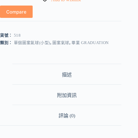
數
量
Compare
貨號：
518
類別：
單個圖案氣球(小型)
,
圖案氣球
,
畢業 GRADUATION
描述
附加資訊
評論 (0)