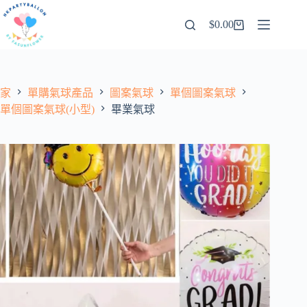
跳
$
0.00
至
購
內
物
容
車
家
單購氣球產品
圖案氣球
單個圖案氣球
單個圖案氣球(小型)
畢業氣球