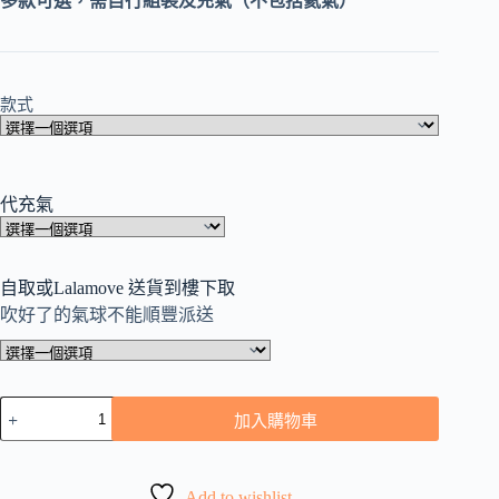
多款可選，需自行組裝及充氣（不包括氦氣）
款式
代充氣
自取或Lalamove 送貨到樓下取
吹好了的氣球不能順豐派送
畢
加入購物車
業
氣
球
Add to wishlist