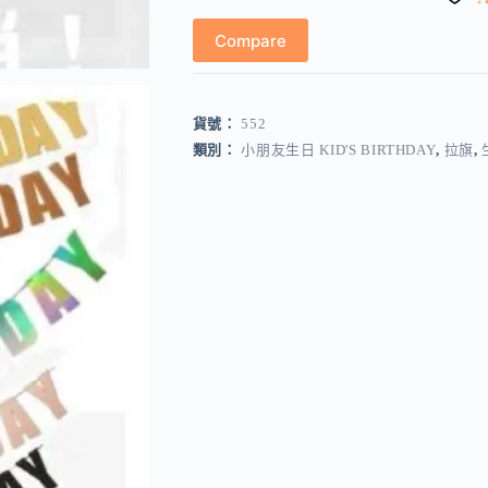
量
Compare
貨號：
552
類別：
小朋友生日 KID'S BIRTHDAY
,
拉旗
,