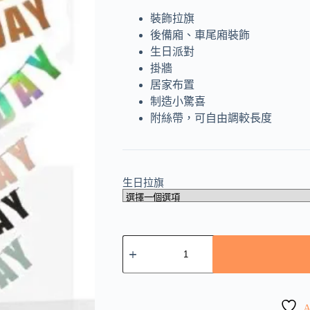
裝飾拉旗
後備廂、車尾廂裝飾
生日派對
掛牆
居家布置
制造小驚喜
附絲帶，可自由調較長度
生日拉旗
Happy
Birthday
拉
旗
數
A