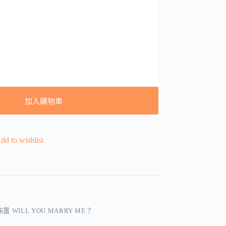
加入購物車
dd to wishlist
置 WILL YOU MARRY ME？