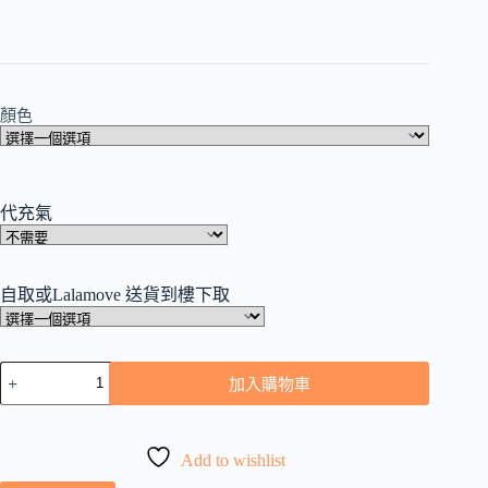
顏色
代充氣
自取或Lalamove 送貨到樓下取
生
加入購物車
日
美
酒
Add to wishlist
氣
球