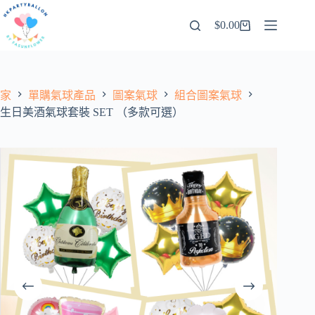
跳
$
0.00
至
購
內
物
容
車
家
單購氣球產品
圖案氣球
組合圖案氣球
生日美酒氣球套裝 SET （多款可選）