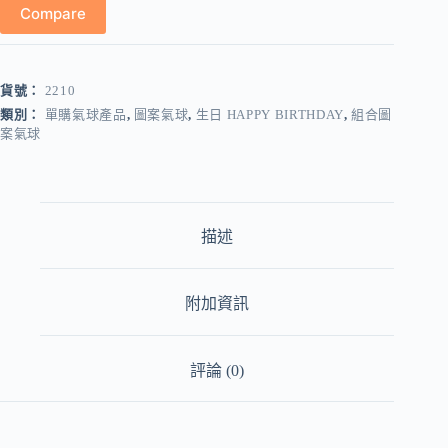
Compare
套
裝
SET
（多
貨號：
2210
款
類別：
單購氣球產品
,
圖案氣球
,
生日 HAPPY BIRTHDAY
,
組合圖
可
案氣球
選）
數
量
描述
附加資訊
評論 (0)